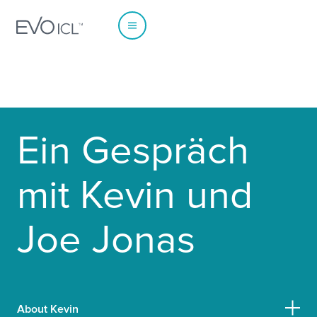
EUROPE
Ein Gespräch
Austria
Poland
Belgium - Dutch
Portugal
mit Kevin und
Belgium - French
Spain
France
Sweden
Joe Jonas
Germany
Switzerland - French
Italy
Switzerland - German
Netherlands
Switzerland - Italian
Norway
UK & Ireland
About Kevin