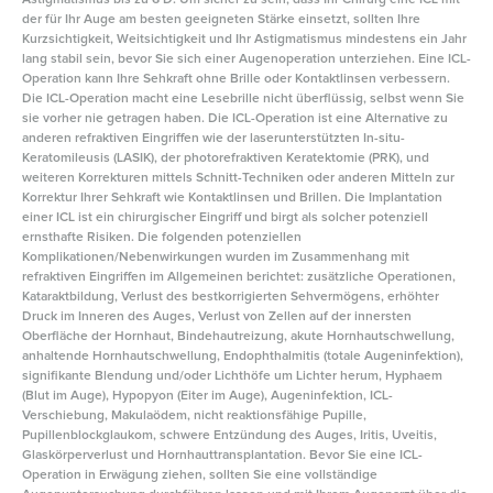
der für Ihr Auge am besten geeigneten Stärke einsetzt, sollten Ihre
Kurzsichtigkeit, Weitsichtigkeit und Ihr Astigmatismus mindestens ein Jahr
lang stabil sein, bevor Sie sich einer Augenoperation unterziehen. Eine ICL-
Operation kann Ihre Sehkraft ohne Brille oder Kontaktlinsen verbessern.
Die ICL-Operation macht eine Lesebrille nicht überflüssig, selbst wenn Sie
sie vorher nie getragen haben. Die ICL-Operation ist eine Alternative zu
anderen refraktiven Eingriffen wie der laserunterstützten In-situ-
Keratomileusis (LASIK), der photorefraktiven Keratektomie (PRK), und
weiteren Korrekturen mittels Schnitt-Techniken oder anderen Mitteln zur
Korrektur Ihrer Sehkraft wie Kontaktlinsen und Brillen. Die Implantation
einer ICL ist ein chirurgischer Eingriff und birgt als solcher potenziell
ernsthafte Risiken. Die folgenden potenziellen
Komplikationen/Nebenwirkungen wurden im Zusammenhang mit
refraktiven Eingriffen im Allgemeinen berichtet: zusätzliche Operationen,
Kataraktbildung, Verlust des bestkorrigierten Sehvermögens, erhöhter
Druck im Inneren des Auges, Verlust von Zellen auf der innersten
Oberfläche der Hornhaut, Bindehautreizung, akute Hornhautschwellung,
anhaltende Hornhautschwellung, Endophthalmitis (totale Augeninfektion),
signifikante Blendung und/oder Lichthöfe um Lichter herum, Hyphaem
(Blut im Auge), Hypopyon (Eiter im Auge), Augeninfektion, ICL-
Verschiebung, Makulaödem, nicht reaktionsfähige Pupille,
Pupillenblockglaukom, schwere Entzündung des Auges, Iritis, Uveitis,
Glaskörperverlust und Hornhauttransplantation. Bevor Sie eine ICL-
Operation in Erwägung ziehen, sollten Sie eine vollständige