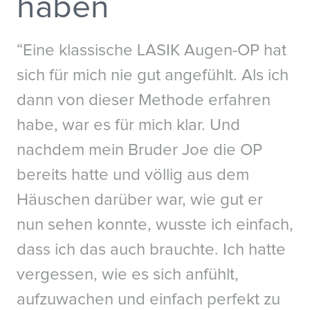
haben
“Eine klassische LASIK Augen-OP hat
sich für mich nie gut angefühlt. Als ich
dann von dieser Methode erfahren
habe, war es für mich klar. Und
nachdem mein Bruder Joe die OP
Referenzen
bereits hatte und völlig aus dem
Häuschen darüber war, wie gut er
1.
Patient Survey, STAAR Surgical ICL Data Registry, 2018
nun sehen konnte, wusste ich einfach,
2. Sanders D. Vukich JA. Comparison of implantable collamer lens (ICL)
and laser-assisted in situ keratomileusis (LASIK) for Low Myopia. Cornea.
dass ich das auch brauchte. Ich hatte
2006 Dec; 25(10):1139-46. Patient Survey, STAAR Surgical ICL Data Registry,
2018
vergessen, wie es sich anfühlt,
3. Naves, J.S. Carracedo, G. Cacho-Babillo, I. Diadenosine Nucleotid
aufzuwachen und einfach perfekt zu
Measurements as Dry-Eye Score in Patients After LASIK and ICL Surgery.