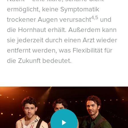
ermöglicht, keine Symptomatik
4,5
trockener Augen verursacht
und
die Hornhaut erhält. Außerdem kann
sie jederzeit durch einen Arzt wieder
entfernt werden, was Flexibilität für
die Zukunft bedeutet.
Video unavailable.