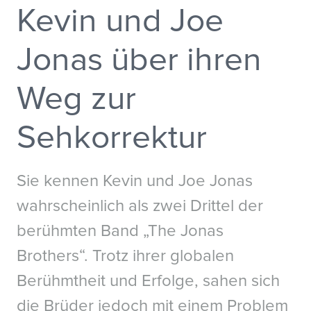
Kevin und Joe
Australia
New Zealand
China - 中国
S. Korea - 대한민국
Jonas über ihren
India
South East Asia
Japan - 日本
Weg zur
MIDDLE EAST
Sehkorrektur
Middle East عربى
Middle East - فارسي
Sie kennen Kevin und Joe Jonas
wahrscheinlich als zwei Drittel der
berühmten Band „The Jonas
Brothers“. Trotz ihrer globalen
Berühmtheit und Erfolge, sahen sich
die Brüder jedoch mit einem Problem