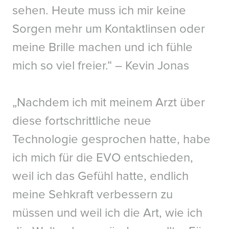
Presented at American Society of Cataract and Refractive Surgery (ASCRS)
sehen. Heute muss ich mir keine
2012.
Sorgen mehr um Kontaktlinsen oder
4. Shoja, MR. Besharati, MR. Dry eye after LASIK for myopia: Incidence and
risk factors. European Journal of Ophthalmology. 2007; 17(1): pp. 1-6.
meine Brille machen und ich fühle
5a. Lee, Jae Bum et al. Comparison of tear secretion and tear film
mich so viel freier.“ – Kevin Jonas
instability after photorefractive keratectomy and laser in situ
keratomileusis. Journal of Cataract & Refractive Surgery , Volume 26 ,
Issue 9 , 1326 - 1331.
„Nachdem ich mit meinem Arzt über
5b. Parkhurst, G. Psolka, M. Kezirian, G. Phakic intraocular lens
implantantion in United States military warfighters: A retrospective
diese fortschrittliche neue
analysis of early clinical outcomes of the Visian ICL. J Refract Surg.
2011;27(7):473-481.
Technologie gesprochen hatte, habe
*
American Refractive Surgery Council
ich mich für die EVO entschieden,
weil ich das Gefühl hatte, endlich
meine Sehkraft verbessern zu
müssen und weil ich die Art, wie ich