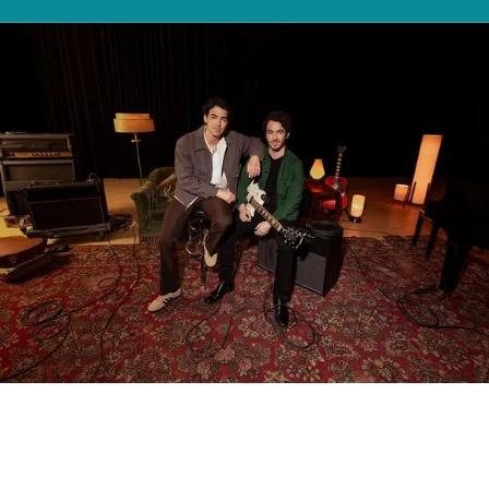
NORTH AMERICA
Canada
United States
Die weltweiten Superstars und
Canada - French
United States - 中文
Musiker berichten, wie die EVO ihr
Mexico
Leben verändert hat.
LATIN AMERICA
Brazil
English
Spanish
NORTH AFRICA
Arabic
ASIA PACIFIC